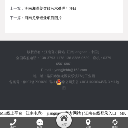
上一篇：
湖南湘潭姜畬镇污水处理厂项目
下一篇：
河南龙泉铝业项目图片
版权所有：江南官方网站_江南jiangnan（中国）
全国客服电话：138-3793-1178 136-8386-0539 座机：0379-
65616861
E-mail：yongjiehb@163.com
地 址：洛阳市洛龙区安乐镇郑村工业园
备案号：
豫ICP备20006601号-1
豫公网安备 41031102000445号
XML地
图
|
|
|
MK线上平台
江南电竞·（jiangnan）官方网站
江南在线登录入口
MK
|
|
|
体育在线注册
江南在线体育·（China）官方网站
mk电竞
华亿在线登
|
|
|
录官网_华亿(中国)
mk手机注册
江南体育(JN SPORTS)官方网站
电话
短信
地图
刷新