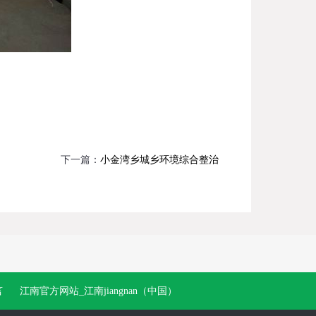
下一篇：
小金湾乡城乡环境综合整治
言
江南官方网站_江南jiangnan（中国）