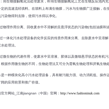
用生物接触氧化法处理废水，即用生物接触氧化工艺在生物反应池内充
一定的流速流经填料。在填料上布满生物膜，污水与生物膜广泛接触，在
机污染物得到去除，使得污水得以净化。
物理作用分离、回收废水中不溶解的呈悬浮状态的污染物(包括油膜和油
一体化污水处理设备的化学反应的传质作用来分离、去除废水中呈溶解
废水处理法。
微生物的代谢作用，使废水中呈溶液、胶体以及微细悬浮状态的有机污
。根据作用微生物的不同，生物处理法又可分为需氧生物处理和厌氧生物
一种模块化高小污水处理设备，具有耐污能力强、动力消耗低、操作运
广阔的应用前景和推广价值。
网站_江南jiangnan（中国）官网：
http://www.fashioninuk.com