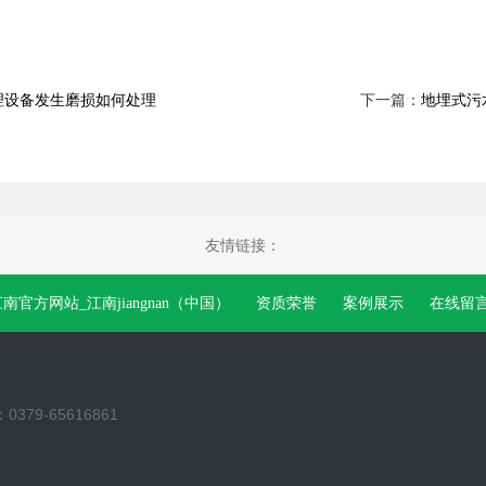
下一篇：
理设备发生磨损如何处理
地埋式污
友情链接：
南官方网站_江南jiangnan（中国）
资质荣誉
案例展示
在线留
0379-65616861