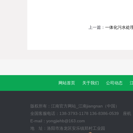
上一篇：
一体化污水处
网站首页
关于我们
公司动态
江
版权所有：江南官方网站_江南jiangnan（中国）
全国客服电话：138-3793-1178 136-8386-0539 座机：
E-mail：yongjiehb@163.com
地 址：洛阳市洛龙区安乐镇郑村工业园