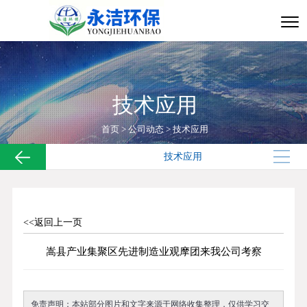
技术应用
首页
>
公司动态
>
技术应用
技术应用
<<返回上一页
嵩县产业集聚区先进制造业观摩团来我公司考察
免责声明：本站部分图片和文字来源于网络收集整理，仅供学习交