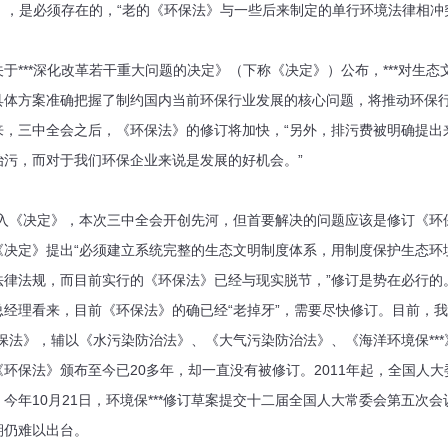
》），是必须存在的，“老的《环保法》与一些后来制定的单行环境法律相
**深化改革若干重大问题的决定》（下称《决定》）公布，***对生态
具体方案准确把握了制约国内当前环保行业发展的核心问题，将推动环保
三中全会之后，《环保法》的修订将加快，“另外，排污费被明确提出
治污，而对于我们环保企业来说是发展的好机会。”
《决定》，本次三中全会开创先河，但首要解决的问题应该是修订《环保
决定》提出“必须建立系统完整的生态文明制度体系，用制度保护生态环境
法律法规，而目前实行的《环保法》已经与现实脱节，”修订是势在必行的
理看来，目前《环保法》的确已经“老掉牙”，需要尽快修订。目前，我
的《环保法》，辅以《水污染防治法》、《大气污染防治法》、《海洋环境保**
环保法》颁布至今已20多年，却一直没有被修订。2011年起，全国人
今年10月21日，环境保***修订草案提交十二届全国人大常委会第五次
期仍难以出台。