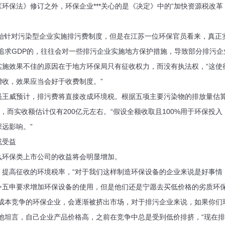
保法》修订之外，环保企业***关心的是《决定》中的“加快资源税改革
始针对污染型企业实施排污费制度，但是在江苏一位环保官员看来，真正
求GDP的，往往会对一些排污企业实施地方保护措施，导致部分排污企
实施效果不佳的原因在于地方环保局只有征收权力，而没有执法权，“这使
增收，效果应当会好于收费制度。”
威预计，排污费将直接改成环境税。根据五项主要污染物的排放量估算
右，而实收额估计仅有200亿元左右。“假设全额收取且100%用于环保投入
远影响。”
受益
环保类上市公司的收益将会明显增加。
高征收的环境税率，“对于我们这样制造环保设备的企业来说是好事情
令五申要求增加环保设备的使用，但是他们还是宁愿去买低价格的劣质环保
本竞争的环保企业，会逐渐被挤出市场，对于排污企业来说，如果你们
”他坦言，自己企业产品价格高，之前在竞争中总是受到低价排挤，“现在