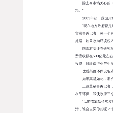
除去令市场关心的《环
税。”
2003年起，我国开
“现在地方政府都是追
官员告诉记者，另一个
处理，如果改为环境税
国泰君安证券研究员王
费应收额在500亿元左
投资，对环保行业产生深
优质高价环保设备或
如果真是如此，那么
上述董秘告诉记者，提
在乎环保，即使政府三
“以前依靠低价劣质成
污，谁会去买你的呢？