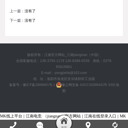
上一篇：
没有了
下一篇：
没有了
版权所有：江南官方网站_江南jiangnan（中国）
全国客服电话：138-3793-1178 136-8386-0539 座机：0379-
65616861
E-mail：yongjiehb@163.com
地 址：洛阳市洛龙区安乐镇郑村工业园
备案号：
豫ICP备20006601号-1
豫公网安备 41031102000445号
XML地
图
|
|
|
MK线上平台
江南电竞·（jiangnan）官方网站
江南在线登录入口
MK
|
|
|
体育在线注册
江南在线体育·（China）官方网站
mk电竞
华亿在线登