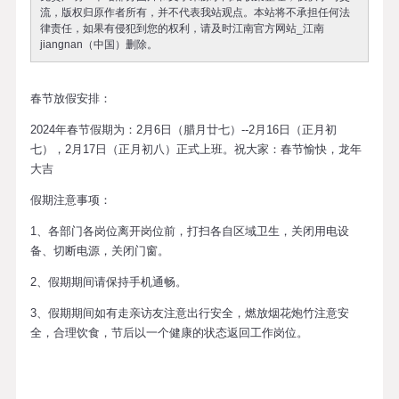
流，版权归原作者所有，并不代表我站观点。本站将不承担任何法
律责任，如果有侵犯到您的权利，请及时江南官方网站_江南
jiangnan（中国）删除。
春节放假安排：
2024年春节假期为：2月6日（腊月廿七）--2月16日（正月初
七），2月17日（正月初八）正式上班。祝大家：春节愉快，龙年
大吉
假期注意事项：
1、各部门各岗位离开岗位前，打扫各自区域卫生，关闭用电设
备、切断电源，关闭门窗。
2、假期期间请保持手机通畅。
3、假期期间如有走亲访友注意出行安全，燃放烟花炮竹注意安
全，合理饮食，节后以一个健康的状态返回工作岗位。